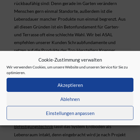
rückbaufähig sind: Denn gerade im Garten verändern
Menschen gern einmal Standorte, außerdem ist die
Lebensdauer mancher Produkte nun einmal begrenzt. Aus
all diesen Gründen ist ein Betonfundament für Garten-
und Terrasse oft eine schlechte Wahl. Wir bei ASAL
empfehlen unserer Kunden Schraubfundamente und
setzen auf die Produkte des Top-Herstellers Krenner.
Cookie-Zustimmung verwalten
Wir verwenden Cookies, um unsere Website und unseren Service für Sie zu
optimieren.
Die ökologisch und wirtschaftlich beste Lösung in der
Befestigungstechnik
Akzeptieren
Hier die 6 größten Vorteile von Schraubfundamenten aus
dem Online-Shop von ASAL zu Garten & Terrassenbau:
Ablehnen
Ökologie. Schraubfundamente ziehen keine
Einstellungen anpassen
Flächenversiegelungen nach sich. Diese
Befestigungstechnik
lässt das System Erdboden als
Lebensraum intakt, denn eingebracht wird je nach Projekt