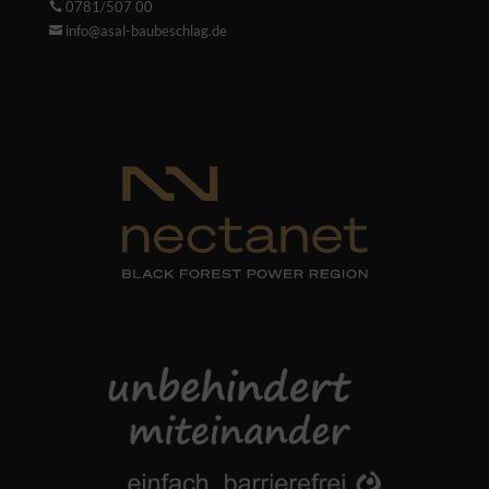
0781/507 00

info@asal-baubeschlag.de
