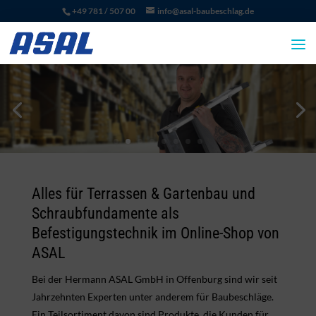
+49 781 / 507 00
info@asal-baubeschlag.de
Alles für Terrassen & Gartenbau und
Schraubfundamente als
Befestigungstechnik im Online-Shop von
ASAL
Bei der Hermann ASAL GmbH in Offenburg sind wir seit
Jahrzehnten Experten unter anderem für Baubeschläge.
Ein Teilsortiment davon sind Produkte, die Kunden für