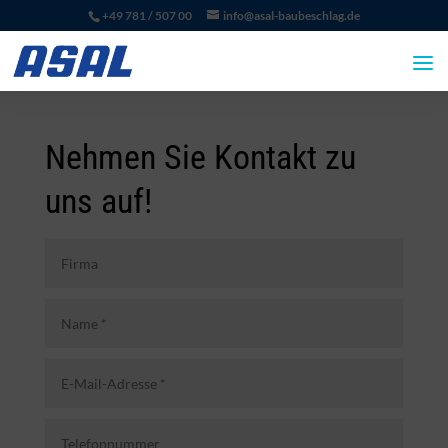
+49 781 / 507 00
info@asal-baubeschlag.de
Nehmen Sie Kontakt zu
uns auf!