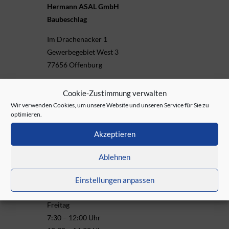
Hermann ASAL GmbH
Baubeschlag
Im Drachenacker 1
Gewerbegebiet West 3
77656 Offenburg

Telefon & Fax
Cookie-Zustimmung verwalten
Wir verwenden Cookies, um unsere Website und unseren Service für Sie zu
Telefon: +49 7 81 / 507-00
optimieren.
Telefax: +49 7 81 / 507-140
Akzeptieren
Telefonisch Erreichbar:
Ablehnen
Montag bis Donnerstag
7:30 – 12:00 Uhr
Einstellungen anpassen
13:00 – 16:30 Uhr
Freitag
7:30 – 12:00 Uhr