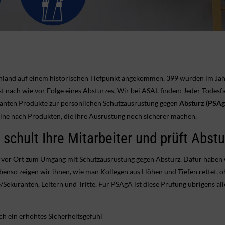
schland auf einem historischen Tiefpunkt angekommen. 399 wurden im Jah
t nach wie vor Folge eines Absturzes. Wir bei ASAL finden: Jeder Todesfal
evanten Produkte zur persönlichen Schutzausrüstung gegen
Absturz (PSA
ine nach Produkten, die Ihre Ausrüstung noch sicherer machen.
schult Ihre Mitarbeiter und prüft Abst
n vor Ort zum Umgang mit Schutzausrüstung gegen Absturz. Dafür haben 
enso zeigen wir ihnen, wie man Kollegen aus Höhen und Tiefen rettet, oh
Sekuranten, Leitern und Tritte. Für PSAgA ist diese Prüfung übrigens al
ch ein erhöhtes Sicherheitsgefühl