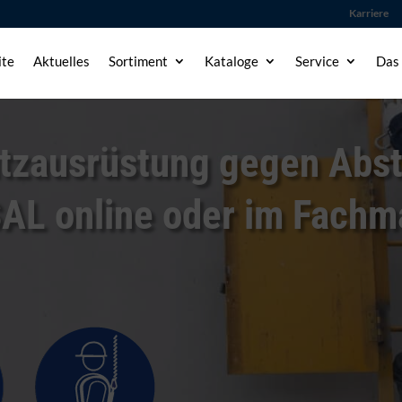
Karriere
ite
Aktuelles
Sortiment
Kataloge
Service
Das
utzausrüstung gegen Abs
SAL online oder im Fachm