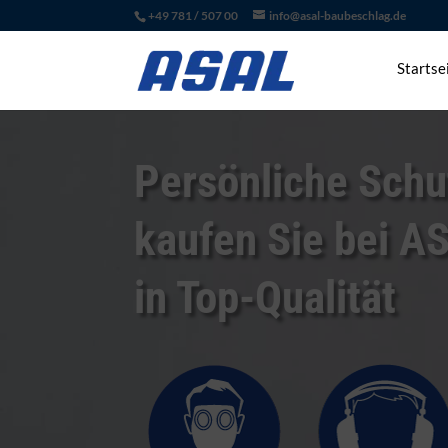
+49 781 / 507 00
info@asal-baubeschlag.de
Startse
Persönliche Sch
kaufen Sie bei A
in Top-Qualität