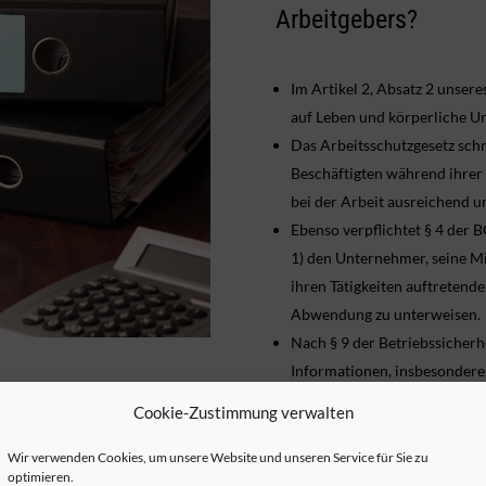
Arbeitgebers?
Im Artikel 2, Absatz 2 unse
auf Leben und körperliche U
Das Arbeitsschutzgesetz schr
Beschäftigten während ihrer 
bei der Arbeit ausreichend 
Ebenso verpflichtet § 4 der 
1) den Unternehmer, seine Mi
ihren Tätigkeiten auftreten
Abwendung zu unterweisen.
Nach § 9 der Betriebssicher
Informationen, insbesondere 
Form und Sprache zur Verfüg
Cookie-Zustimmung verwalten
PSA-BV).
Unterweisungen der Mitarbei
Wir verwenden Cookies, um unsere Website und unseren Service für Sie zu
optimieren.
persönlichen Schutzausrüstu