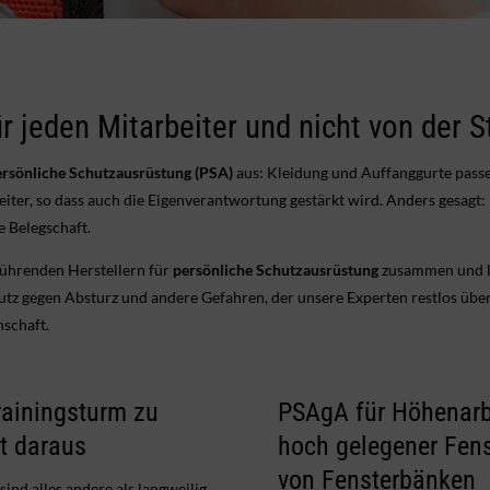
 jeden Mitarbeiter und nicht von der 
ersönliche Schutzausrüstung (PSA)
aus: Kleidung und Auffanggurte passen
ter, so dass auch die Eigenverantwortung gestärkt wird. Anders gesagt:
 Belegschaft.
führenden Herstellern für
persönliche Schutzausrüstung
zusammen und la
hutz gegen Absturz und andere Gefahren, der unsere Experten restlos über
nschaft.
ainingsturm zu
PSAgA für Höhenarbe
t daraus
hoch gelegener Fen
von Fensterbänken
nd alles andere als langweilig.