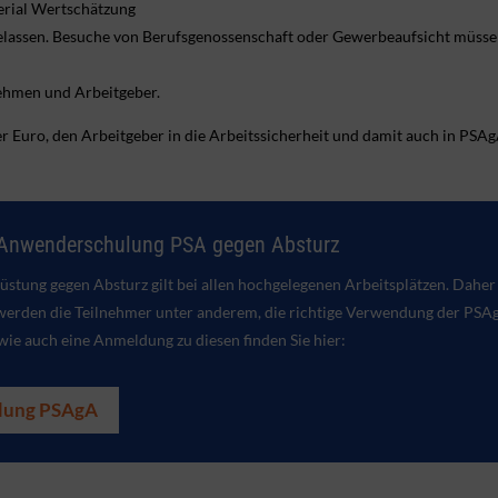
terial Wertschätzung
lassen. Besuche von Berufsgenossenschaft oder Gewerbeaufsicht müssen 
nehmen und Arbeitgeber.
er Euro, den Arbeitgeber in die Arbeitssicherheit und damit auch in PSAg
 Anwenderschulung PSA gegen Absturz
rüstung gegen Absturz
gilt bei allen hochgelegenen Arbeitsplätzen. Dahe
n werden die Teilnehmer unter anderem, die richtige Verwendung der
PSA
wie auch eine Anmeldung zu diesen finden Sie hier:
lung PSAgA