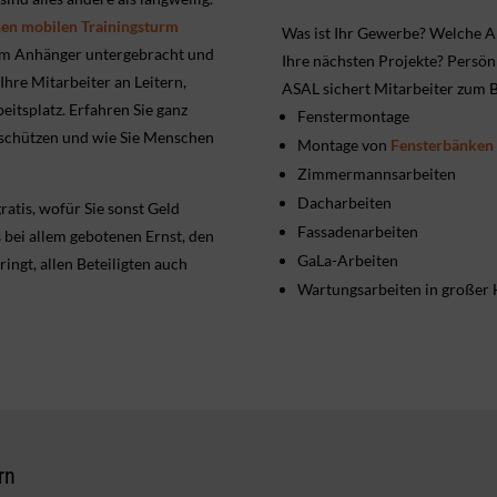
nen mobilen Trainingsturm
Was ist Ihr Gewerbe? Welche Ar
inem Anhänger untergebracht und
Ihre nächsten Projekte? Persö
Ihre Mitarbeiter an Leitern,
ASAL sichert Mitarbeiter zum B
eitsplatz. Erfahren Sie ganz
Fenstermontage
n schützen und wie Sie Menschen
Montage von
Fensterbänken
Zimmermannsarbeiten
Dacharbeiten
atis, wofür Sie sonst Geld
Fassadenarbeiten
 bei allem gebotenen Ernst, den
GaLa-Arbeiten
ingt, allen Beteiligten auch
Wartungsarbeiten in großer
rn