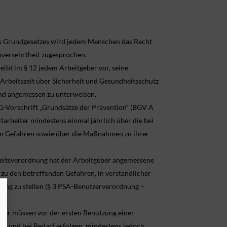
res Grundgesetzes wird jedem Menschen das Recht
nversehrtheit zugesprochen.
eibt im § 12 jedem Arbeitgeber vor, seine
Arbeitszeit über Sicherheit und Gesundheitsschutz
und angemessen zu unterweisen.
BG-Vorschrift „Grundsätze der Prävention“ (BGV A
tarbeiter mindestens einmal jährlich über die bei
den Gefahren sowie über die Maßnahmen zu ihrer
heitsverordnung hat der Arbeitgeber angemessene
zu den betreffenden Gefahren, in verständlicher
ung zu stellen (§ 3 PSA-Benutzerverordnung –
ter müssen vor der ersten Benutzung einer
ng und bei Bedarf erfolgen, mindestens jedoch