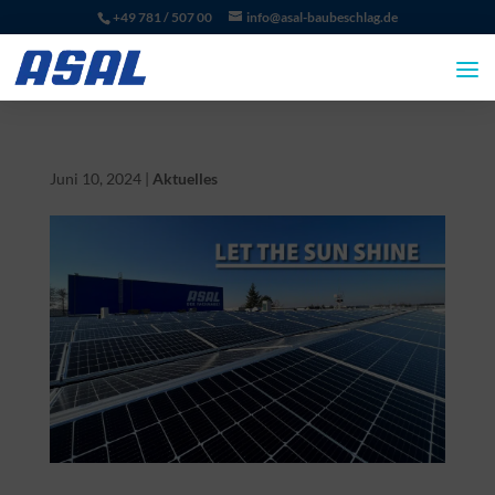
+49 781 / 507 00
info@asal-baubeschlag.de
Juni 10, 2024
|
Aktuelles