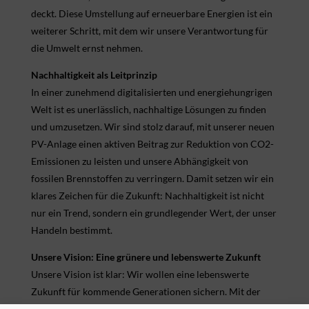
deckt. Diese Umstellung auf erneuerbare Energien ist ein
weiterer Schritt, mit dem wir unsere Verantwortung für
die Umwelt ernst nehmen.
Nachhaltigkeit als Leitprinzip
In einer zunehmend digitalisierten und energiehungrigen
Welt ist es unerlässlich, nachhaltige Lösungen zu finden
und umzusetzen. Wir sind stolz darauf, mit unserer neuen
PV-Anlage einen aktiven Beitrag zur Reduktion von CO2-
Emissionen zu leisten und unsere Abhängigkeit von
fossilen Brennstoffen zu verringern. Damit setzen wir ein
klares Zeichen für die Zukunft: Nachhaltigkeit ist nicht
nur ein Trend, sondern ein grundlegender Wert, der unser
Handeln bestimmt.
Unsere Vision: Eine grünere und lebenswerte Zukunft
Unsere Vision ist klar: Wir wollen eine lebenswerte
Zukunft für kommende Generationen sichern. Mit der
Nutzung von Sonnenenergie tragen wir dazu bei, den