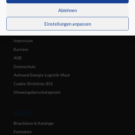
Ablehnen
Einstellungen anpassen
ASAL – Der Fachmarkt
Impressum
Karriere
AGB
Datenschutz
Aufwand Energie-Logistik-Maut
Cookie-Richtlinie (EU)
Hinweisgeberschutzgesetz
SERVICE
Broschüren & Kataloge
Formulare