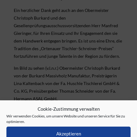
Ein herzlicher Dank geht auch an den Obermeister
Christoph Burkard und den
Gesellenprüfungsausschussvorsitzenden Herr Manfred
Gieringer, für Ihren Einsatz und Ihr Engagement den sie
dem Handwerk entgegen bringen. Es ist uns eine Ehre, die
Tradition des „Ortenauer Tischler-Schreiner-Preises“
fortzuführen und junge Talente in der Region zu fördern.
Im Bild zu sehen (v.l.n.r.) Obermeister Christoph Burkard
von der Burkard Massivholz Manufaktur, Preisträgerin
Lina Kaltenbach von der Fa. Huschle Tischlerei GmbH &
Co. KG, Preisübergeber Thomas Schneider von der Fa.
Hermann ASAL GmbH,
Gesellenprüfungsausschussvorsitzender Herr Manfred
Cookie-Zustimmung verwalten
Gieringer von der Fa. Gieringer GmbH & Co. KG.
Wir verwenden Cookies, um unsere Website und unseren Service für Sie zu
optimieren.
Akzeptieren